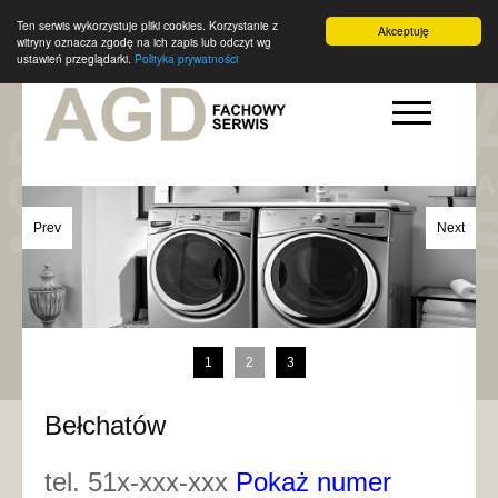
Ten serwis wykorzystuje pliki cookies. Korzystanie z
Akceptuję
witryny oznacza zgodę na ich zapis lub odczyt wg
ustawień przeglądarki.
Polityka prywatności
Prev
Next
1
2
3
Bełchatów
tel. 51x-xxx-xxx
Pokaż numer