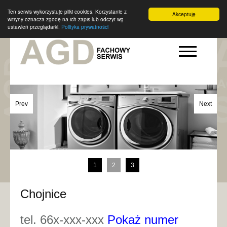
Ten serwis wykorzystuje pliki cookies. Korzystanie z
Akceptuję
witryny oznacza zgodę na ich zapis lub odczyt wg
ustawień przeglądarki.
Polityka prywatności
Prev
Next
1
2
3
Chojnice
tel. 66x-xxx-xxx
Pokaż numer