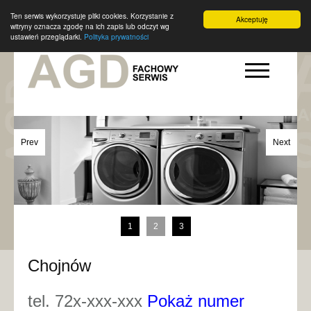
Ten serwis wykorzystuje pliki cookies. Korzystanie z
Akceptuję
witryny oznacza zgodę na ich zapis lub odczyt wg
ustawień przeglądarki.
Polityka prywatności
Prev
Next
1
2
3
Chojnów
tel. 72x-xxx-xxx
Pokaż numer