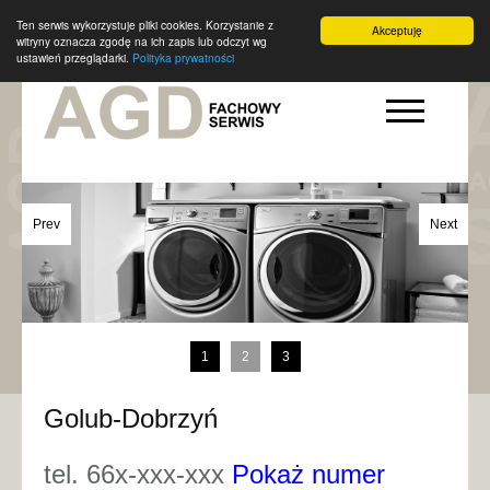
Ten serwis wykorzystuje pliki cookies. Korzystanie z
Akceptuję
witryny oznacza zgodę na ich zapis lub odczyt wg
ustawień przeglądarki.
Polityka prywatności
Prev
Next
1
2
3
Golub-Dobrzyń
tel. 66x-xxx-xxx
Pokaż numer