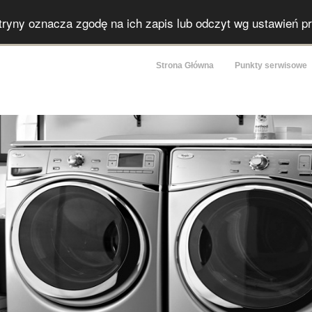
itryny oznacza zgodę na ich zapis lub odczyt wg ustawień p
Strona Główna
Punkty serwisowe