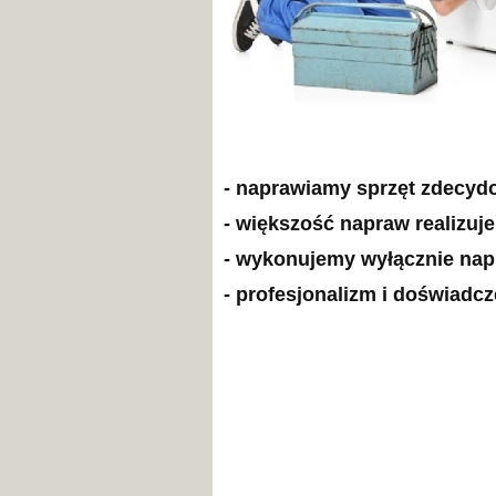
- naprawiamy sprzęt zdecyd
- większość napraw realizuj
- wykonujemy wyłącznie na
- profesjonalizm i doświadc