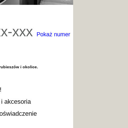
xx-xxx
Pokaż numer
rubieszów
i okolice.
!
kcesoria
wiadczenie