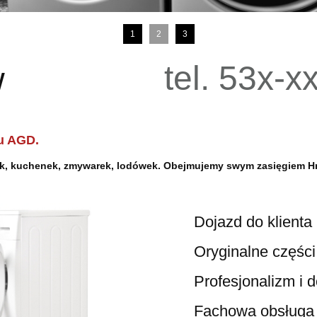
1
2
3
tel. 53x-x
szów
u AGD.
lek, kuchenek, zmywarek, lodówek. Obejmujemy swym zasięgiem
H
Dojazd do klienta 
Oryginalne części i a
Profesjonalizm i doś
Fachowa obsługa