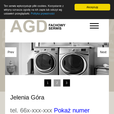
Ten serwis wykorzystuje pliki cookies. Korzystanie z
Akceptuję
witryny oznacza zgodę na ich zapis lub odczyt wg
ustawień przeglądarki.
Polityka prywatności
Prev
Next
1
2
3
Jelenia Góra
tel. 66x-xxx-xxx
Pokaż numer