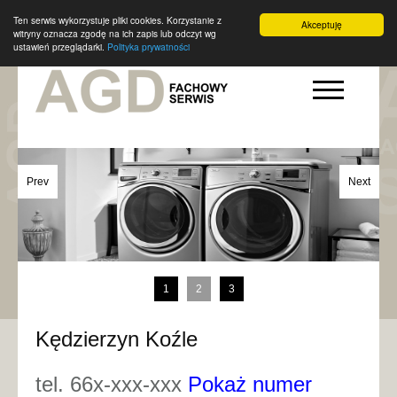
Ten serwis wykorzystuje pliki cookies. Korzystanie z
Akceptuję
witryny oznacza zgodę na ich zapis lub odczyt wg
ustawień przeglądarki.
Polityka prywatności
Prev
Next
1
2
3
Kędzierzyn Koźle
tel. 66x-xxx-xxx
Pokaż numer