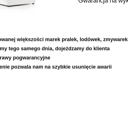
Gwarancja na wykonan
owanej większości marek pralek, lodówek, zmywarek
emy tego samego dnia, dojeżdzamy do klienta
prawy pogwarancyjne
zenie pozwala nam na szybkie usunięcie awarii