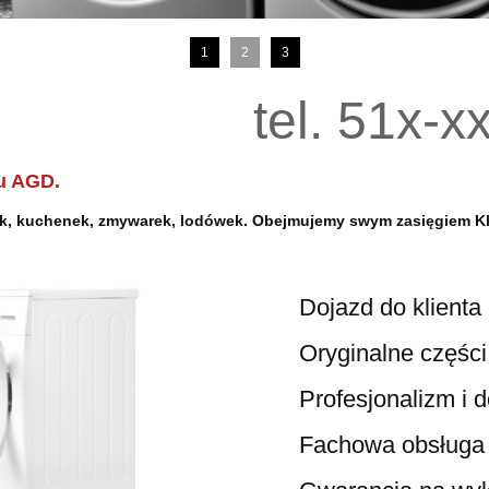
1
2
3
tel. 51x-x
u AGD.
lek, kuchenek, zmywarek, lodówek. Obejmujemy swym zasięgiem
K
Dojazd do klienta 
Oryginalne części i a
Profesjonalizm i doś
Fachowa obsługa