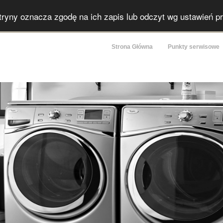
itryny oznacza zgodę na ich zapis lub odczyt wg ustawień p
Strona Główna
Punkty serwisowe