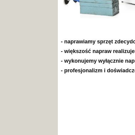
- naprawiamy sprzęt zdecyd
- większość napraw realizuj
- wykonujemy wyłącznie na
- profesjonalizm i doświadc