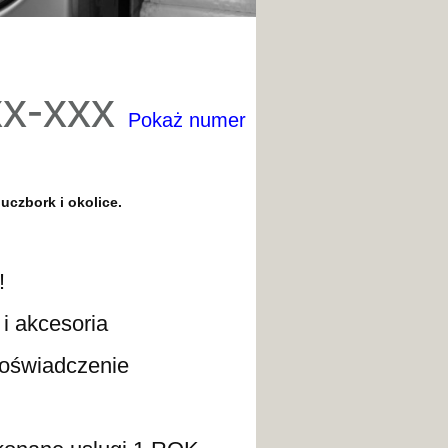
xx-xxx
Pokaż numer
luczbork
i okolice.
!
kcesoria
wiadczenie