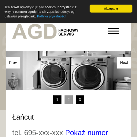
Ten serwis wykorzystuje pliki cookies. Korzystanie z
Akceptuję
witryny oznacza zgodę na ich zapis lub odczyt wg
ustawień przeglądarki.
Polityka prywatności
Prev
Next
1
2
3
Łańcut
tel. 695-xxx-xxx
Pokaż numer