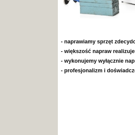
- naprawiamy sprzęt zdecyd
- większość napraw realizuj
- wykonujemy wyłącznie na
- profesjonalizm i doświadc