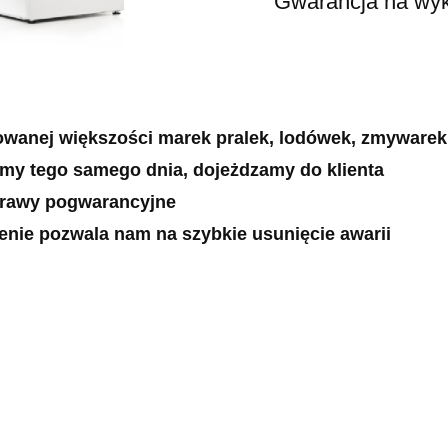
Gwarancja na wykonan
owanej większości marek pralek, lodówek, zmywarek
emy tego samego dnia, dojeżdzamy do klienta
prawy pogwarancyjne
zenie pozwala nam na szybkie usunięcie awarii