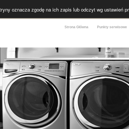
itryny oznacza zgodę na ich zapis lub odczyt wg ustawień p
Strona Główna
Punkty serwisowe