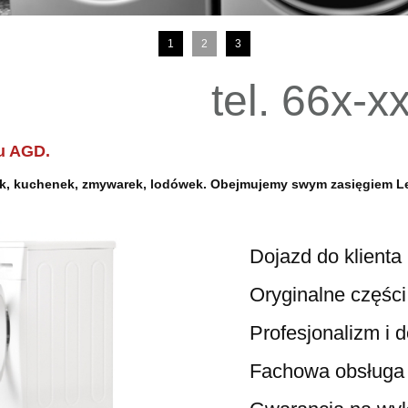
1
2
3
tel. 66x-x
u AGD.
lek, kuchenek, zmywarek, lodówek. Obejmujemy swym zasięgiem Le
Dojazd do klienta 
Oryginalne części i a
Profesjonalizm i doś
Fachowa obsługa