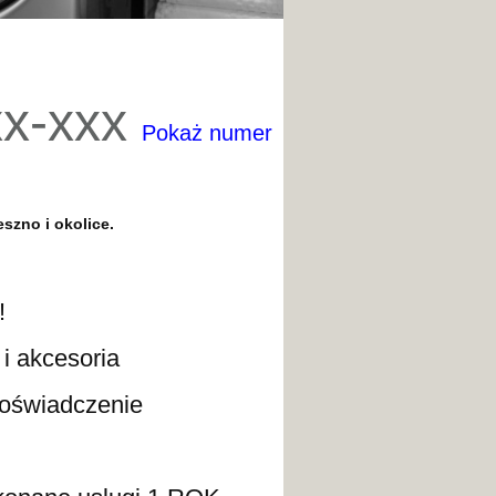
xx-xxx
Pokaż numer
szno i okolice.
!
kcesoria
wiadczenie