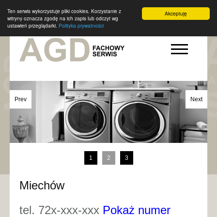
Ten serwis wykorzystuje pliki cookies. Korzystanie z
Akceptuję
witryny oznacza zgodę na ich zapis lub odczyt wg
ustawień przeglądarki.
Polityka prywatności
Prev
Next
1
2
3
Miechów
tel. 72x-xxx-xxx
Pokaż numer