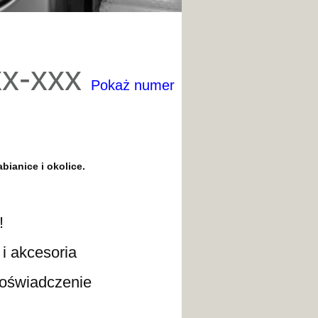
xx-xxx
Pokaż numer
abianice
i okolice.
!
kcesoria
wiadczenie