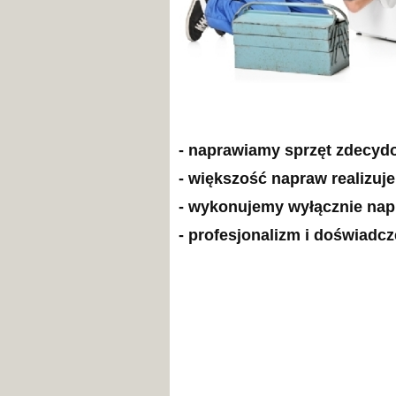
- naprawiamy sprzęt zdecyd
- większość napraw realizuj
- wykonujemy wyłącznie na
- profesjonalizm i doświadc