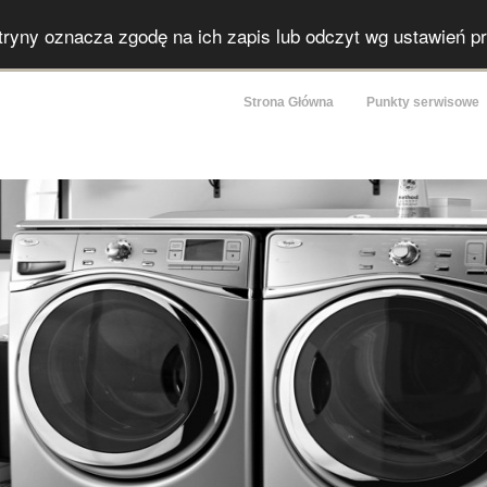
itryny oznacza zgodę na ich zapis lub odczyt wg ustawień p
Strona Główna
Punkty serwisowe