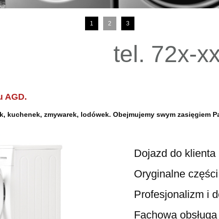
1
2
3
tel. 72x-x
ice
u AGD.
lek, kuchenek, zmywarek, lodówek. Obejmujemy swym zasięgiem
P
Dojazd do klienta 
Oryginalne części i a
Profesjonalizm i doś
Fachowa obsługa