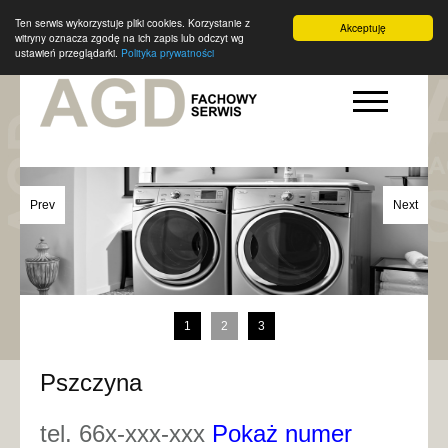
Ten serwis wykorzystuje pliki cookies. Korzystanie z
Akceptuję
witryny oznacza zgodę na ich zapis lub odczyt wg
ustawień przeglądarki.
Polityka prywatności
Prev
Next
1
2
3
Pszczyna
tel. 66x-xxx-xxx
Pokaż numer