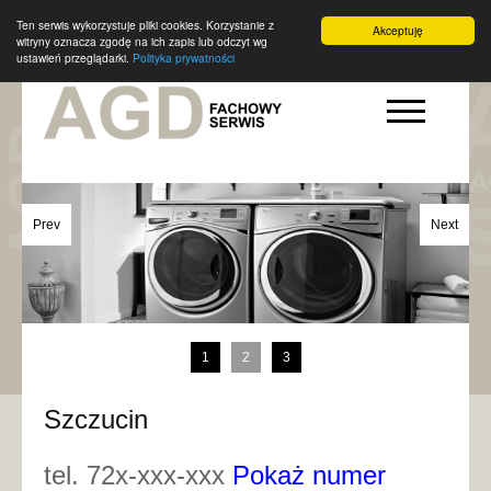
Ten serwis wykorzystuje pliki cookies. Korzystanie z
Akceptuję
witryny oznacza zgodę na ich zapis lub odczyt wg
ustawień przeglądarki.
Polityka prywatności
Prev
Next
1
2
3
Szczucin
tel. 72x-xxx-xxx
Pokaż numer