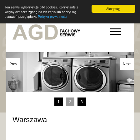
Ten serwis wykorzystuje pliki cookies. Korzystanie z
Akceptuję
witryny oznacza zgodę na ich zapis lub odczyt wg
ustawień przeglądarki.
Polityka prywatności
Prev
Next
1
2
3
Warszawa