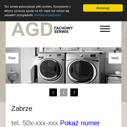
Ten serwis wykorzystuje pliki cookies. Korzystanie z
Akceptuję
witryny oznacza zgodę na ich zapis lub odczyt wg
ustawień przeglądarki.
Polityka prywatności
Prev
Next
1
2
3
Zabrze
tel. 50x-xxx-xxx
Pokaż numer