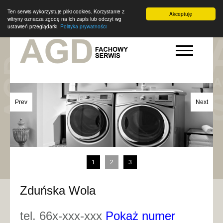
Ten serwis wykorzystuje pliki cookies. Korzystanie z
Akceptuję
witryny oznacza zgodę na ich zapis lub odczyt wg
ustawień przeglądarki.
Polityka prywatności
Prev
Next
1
2
3
Zduńska Wola
tel. 66x-xxx-xxx
Pokaż numer