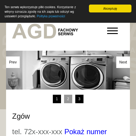
Ten serwis wykorzystuje pliki cookies. Korzystanie z
Akceptuję
witryny oznacza zgodę na ich zapis lub odczyt wg
ustawień przeglądarki.
Polityka prywatności
Prev
Next
1
2
3
Zgów
tel. 72x-xxx-xxx
Pokaż numer