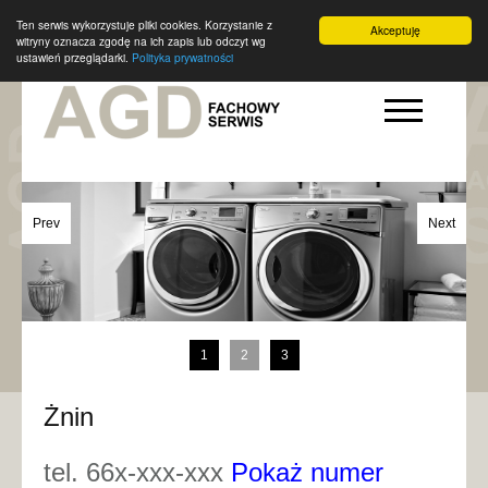
Ten serwis wykorzystuje pliki cookies. Korzystanie z
Akceptuję
witryny oznacza zgodę na ich zapis lub odczyt wg
ustawień przeglądarki.
Polityka prywatności
Prev
Next
1
2
3
Żnin
tel. 66x-xxx-xxx
Pokaż numer